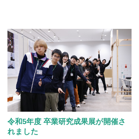
が強いですが，研究室選びの参考などにもなるかと思います．
-- 1. これまでの経歴について 1999年，早稲田大学理工学部建
築学科に入学しました．2009年に同大学大学院理工学研究科建
築工学専攻博士後期課程を修了し，博士（建築学）の学位を受
けました．学生時代は，建築計画におけるICT・IoT（情報通信
技術）の利活用に関する研究を中心に，人間工学や環境心理，
防災といった幅広い分野の研究テーマに携わりました．早稲田
大学での助手，東京理科大学での助教という職を経て，2015年
4月より現職に着任しました．社会人としての活動は大学での教
育・研究職に限りますが，早稲田時代から直接指導に関わった
卒業生は現在までにおよそ150名に上ります． 2011年の東日本
大震災をきっかけとして都市に暮らすことに疑問を持ち，2016
年に千葉外房の茂原市へ，2019年にはそこから少し南に下った
令和5年度 卒業研究成果展が開催さ
睦沢町の里山に移住しました ．これからの日本人はどう暮らす
れました
べきかを考えながら，その時々で気がついたことをSNS上の「
諧○亭日記 」で不定期に連載しています． 2. 紹介したい研究