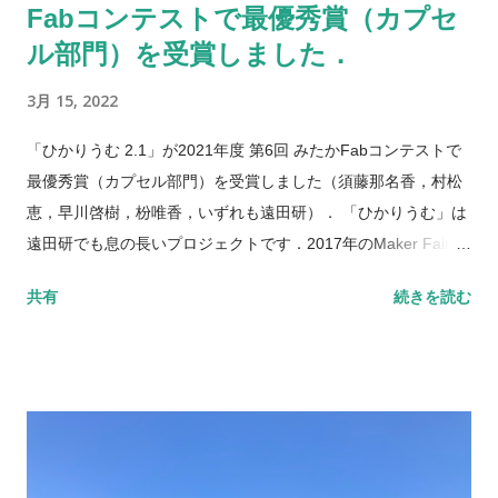
Fabコンテストで最優秀賞（カプセ
ル部門）を受賞しました．
3月 15, 2022
「ひかりうむ 2.1」が2021年度 第6回 みたかFabコンテストで
最優秀賞（カプセル部門）を受賞しました（須藤那名香，村松
恵，早川啓樹，枌唯香，いずれも遠田研）． 「ひかりうむ」は
遠田研でも息の長いプロジェクトです．2017年のMaker Faire
Tokyoに出展したときから，2018年，2019年と3年間にわたっ
共有
続きを読む
て出展しました．多くの一般の方々にワークショップへご参加
いただけたことで，さまざまな改良やバリエーションを加えて
成長してきたプロジェクトです．最終的にこのような賞をいた
だけたことは，これまでこのプロジェクトに関わってきた卒業
生たちも含め，私たちの自信に繋がるよい結果だったと思いま
す． これからは「ひかりうむ」をさらに超えるプロジェクトを
生み出すことに取り組んでゆきます．