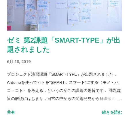
ゼミ 第2課題「SMART-TYPE」が出
題されました
6月 18, 2019
プロジェクト演習課題「SMART-TYPE」が出題されました．
Arduinoを使ってヒトを"SMART：スマート"にする〈モノ・ハ
コ・コト〉を考える，というのがこの課題の趣旨です． 課題趣
旨の解説にはじまり，日常の中からの問題発見から解決策の提
案までをブレインストーミングによっておこない，実現可能性
共有
続きを読む
と学生本人の希望とを天秤にかけながら最終的に取り組むテー
マを4つに絞りました．今年取り組むテーマは以下の4テーマで