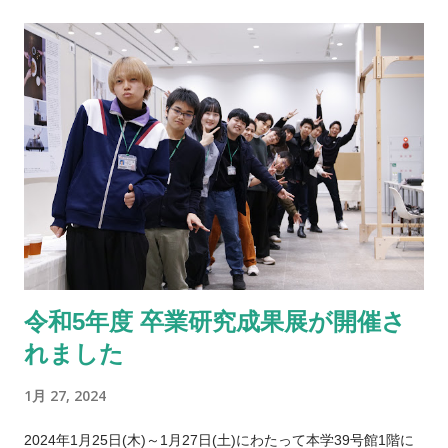
築学科に入学しました．2009年に同大学大学院理工学研究科建
築工学専攻博士後期課程を修了し，博士（建築学）の学位を受
けました．学生時代は，建築計画におけるICT・IoT（情報通信
技術）の利活用に関する研究を中心に，人間工学や環境心理，
防災といった幅広い分野の研究テーマに携わりました．早稲田
大学での助手，東京理科大学での助教という職を経て，2015年
4月より現職に着任しました．社会人としての活動は大学での教
育・研究職に限りますが，早稲田時代から直接指導に関わった
卒業生は現在までにおよそ150名に上ります． 2011年の東日本
大震災をきっかけとして都市に暮らすことに疑問を持ち，2016
年に千葉外房の茂原市へ，2019年にはそこから少し南に下った
令和5年度 卒業研究成果展が開催さ
睦沢町の里山に移住しました ．これからの日本人はどう暮らす
れました
べきかを考えながら，その時々で気がついたことをSNS上の「
諧○亭日記 」で不定期に連載しています． 2. 紹介したい研究
1月 27, 2024
やプロジェクト、作品などの概要 2019年に竣工した自邸「諧○
亭」のプロジェクトです．このプロジェクトは，客観的には一
2024年1月25日(木)～1月27日(土)にわたって本学39号館1階に