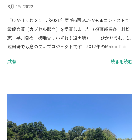
3月 15, 2022
「ひかりうむ 2.1」が2021年度 第6回 みたかFabコンテストで
最優秀賞（カプセル部門）を受賞しました（須藤那名香，村松
恵，早川啓樹，枌唯香，いずれも遠田研）． 「ひかりうむ」は
遠田研でも息の長いプロジェクトです．2017年のMaker Faire
Tokyoに出展したときから，2018年，2019年と3年間にわたっ
共有
続きを読む
て出展しました．多くの一般の方々にワークショップへご参加
いただけたことで，さまざまな改良やバリエーションを加えて
成長してきたプロジェクトです．最終的にこのような賞をいた
だけたことは，これまでこのプロジェクトに関わってきた卒業
生たちも含め，私たちの自信に繋がるよい結果だったと思いま
す． これからは「ひかりうむ」をさらに超えるプロジェクトを
生み出すことに取り組んでゆきます．