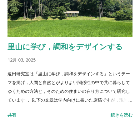
里山に学び，調和をデザインする
12月 03, 2025
遠田研究室は「里山に学び，調和をデザインする」というテー
マを掲げ，人間と自然とがよりよい関係性の中で共に暮らして
ゆくための方法と，そのための住まいの在り方について研究し
ています ． 以下の文章は学内向けに書いた原稿ですが，現時点
での研究室の考え方として最も整理されていると思いましたの
共有
続きを読む
で転載しています．自分自身のマニフェストとしての意味合い
が強いですが，研究室選びの参考などにもなるかと思います．
-- 1. これまでの経歴について 1999年，早稲田大学理工学部建